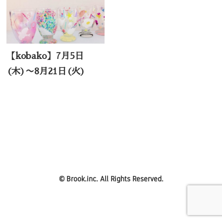
【kobako】7月5日
(木)〜8月21日(火)
©
Brook.inc.
All Rights Reserved.