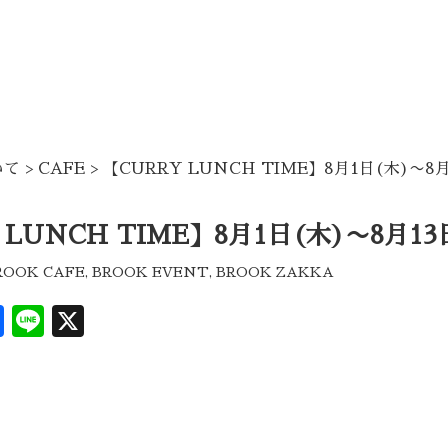
いて
>
CAFE
> 【CURRY LUNCH TIME】8月1日(木)〜8月
 LUNCH TIME】8月1日(木)〜8月13
ROOK CAFE
,
BROOK EVENT
,
BROOK ZAKKA
Facebook
Line
X