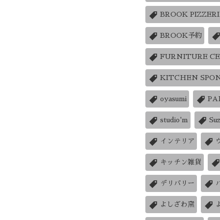
BROOK PIZZER
BROOK予約
FURNITURE C
KITCHEN SPO
oyasumi
PA
studio'm
Su
インテリア
キッチン雑貨
デリバリー
よしざわ窯