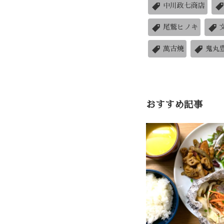
中川政七商店
尾鷲ヒノキ
萬古焼
鬼丸
おすすめ記事