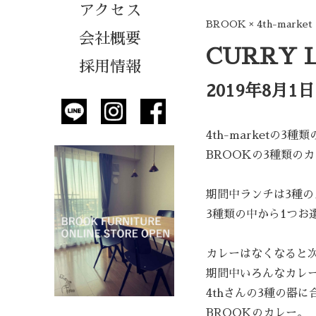
アクセス
BROOK × 4th-market
会社概要
CURRY L
採用情報
2019年8月1
4th-marketの3
BROOKの3種類のカレ
期間中ランチは3種の
3種類の中から1つお
カレーはなくなると
期間中いろんなカレ
4thさんの3種の器に
BROOKのカレー。