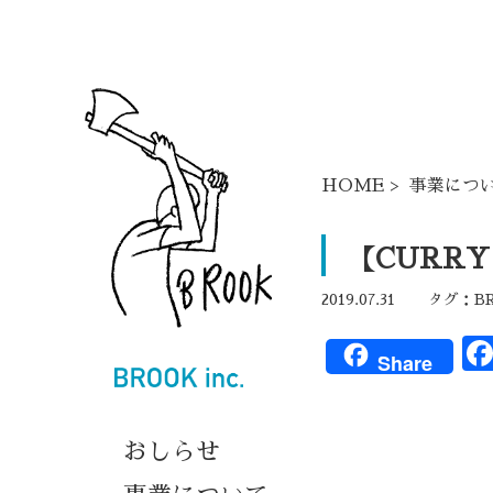
HOME
>
事業につ
【CURRY
2019.07.31
タグ：
B
Share
おしらせ