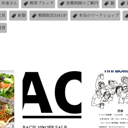
作家さん
喫茶ブルック
営業時間のご案内
器
文具
新築
期間限定SHOP
本気のワークショップ
豊喜
BACH 10%OFF SALE