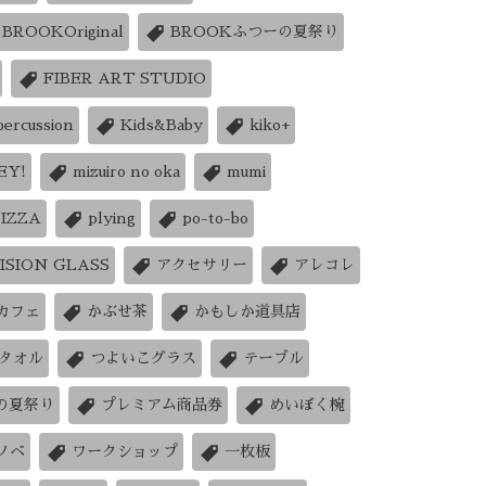
BROOKOriginal
BROOKふつーの夏祭り
FIBER ART STUDIO
percussion
Kids&Baby
kiko+
EY!
mizuiro no oka
mumi
PIZZA
plying
po-to-bo
ISION GLASS
アクセサリー
アレコレ
カフェ
かぶせ茶
かもしか道具店
タオル
つよいこグラス
テーブル
の夏祭り
プレミアム商品券
めいぼく椀
ノベ
ワークショップ
一枚板