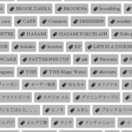
IA
BROOK ZAKKA
BROOK9th
brookblog
caco
CAFE
Common
DRESSSEN
ennhut
ENTER
HASAMI
HASAMI PORCELAIN
Kids 
NGE
kobako
kontex
KP
LIFE IS A JOURN
NCAKE
PATTERNED CUP
piii
Pisceans
zugama
THE
THE Magic Water
ubereats
V
ヴィーガン
オーダー家具
おもちゃ
オリジナル
クラフトビール
スタジオ エム
ダイニングテーブル
パンとごはんと．．．
ヒノキ
ふきん
ブルックふつー
よんデジ
よんデジ券
ランチ
ランチメニュー
リ