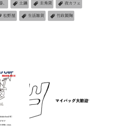
器、
土鍋
圭秀窯
夜カフェ
松野屋
生活雑貨
竹政製陶