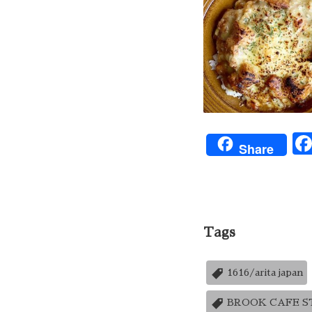
Share
Tags
1616/arita japan
BROOK CAFE 