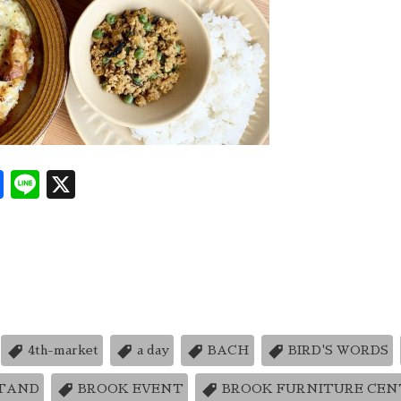
Facebook
Line
X
4th-market
a day
BACH
BIRD'S WORDS
STAND
BROOK EVENT
BROOK FURNITURE CEN