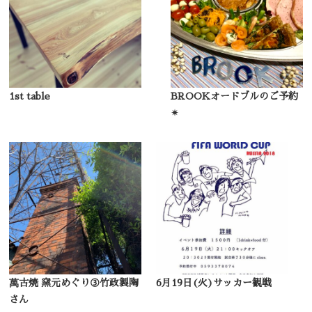
1st table
BROOKオードブルのご予約
✴︎
萬古焼 窯元めぐり③竹政製陶
6月19日(火)サッカー観戦
さん