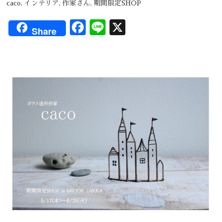
caco
,
インテリア
,
作家さん
,
期間限定SHOP
Facebook
Line
X
Share