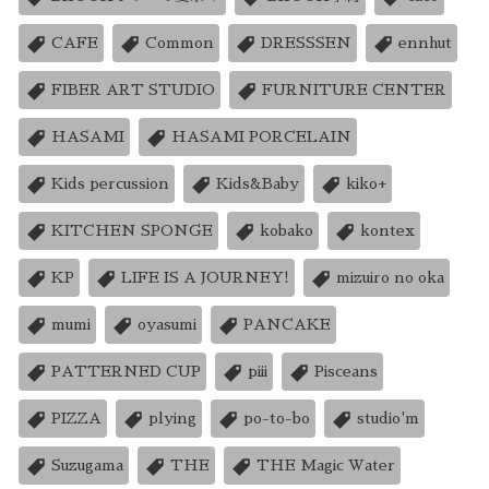
CAFE
Common
DRESSSEN
ennhut
FIBER ART STUDIO
FURNITURE CENTER
HASAMI
HASAMI PORCELAIN
Kids percussion
Kids&Baby
kiko+
KITCHEN SPONGE
kobako
kontex
KP
LIFE IS A JOURNEY!
mizuiro no oka
mumi
oyasumi
PANCAKE
PATTERNED CUP
piii
Pisceans
PIZZA
plying
po-to-bo
studio'm
Suzugama
THE
THE Magic Water