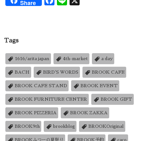
Facebook
Line
X
Share
Tags
1616/arita japan
4th-market
a day
BACH
BIRD'S WORDS
BROOK CAFE
BROOK CAFE STAND
BROOK EVENT
BROOK FURNITURE CENTER
BROOK GIFT
BROOK PIZZERIA
BROOK ZAKKA
BROOK9th
brookblog
BROOKOriginal
BROOKふつーの夏祭り
BROOK予約
caco