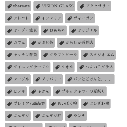
ubereats
VISION GLASS
アクセサリー
アレコレ
インテリア
ヴィーガン
オーダー家具
おもちゃ
オリジナル
カフェ
かぶせ茶
かもしか道具店
キッチン雑貨
クラフトビール
スタジオ エム
ダイニングテーブル
タオル
つよいこグラス
テーブル
デリバリー
パンとごはんと．．．
ヒノキ
ふきん
ブルックふつーの夏祭り
プレミアム商品券
めいぼく椀
よしざわ窯
よんデジ
よんデジ券
ランチ