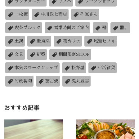
ランチメニュー
リノベ
ワークショップ
一枚板
中川政七商店
作家さん
喫茶ブルック
営業時間のご案内
器
器、
土鍋
圭秀窯
夜カフェ
尾鷲ヒノキ
文具
新築
期間限定SHOP
本気のワークショップ
松野屋
生活雑貨
竹政製陶
萬古焼
鬼丸豊喜
おすすめ記事