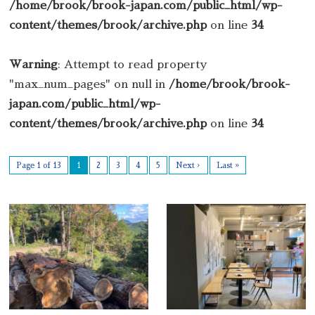
/home/brook/brook-japan.com/public_html/wp-
content/themes/brook/archive.php
on line
34
Warning
: Attempt to read property
"max_num_pages" on null in
/home/brook/brook-
japan.com/public_html/wp-
content/themes/brook/archive.php
on line
34
Page 1 of 13
1
2
3
4
5
Next ›
Last »