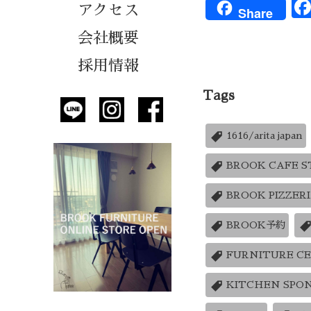
アクセス
Share
会社概要
採用情報
Tags
1616/arita japan
BROOK CAFE 
BROOK PIZZER
BROOK予約
FURNITURE C
KITCHEN SPO