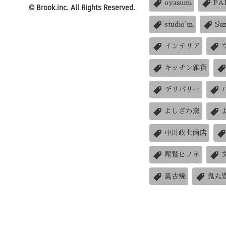
oyasumi
PA
©
Brook.inc.
All Rights Reserved.
studio'm
Su
インテリア
キッチン雑貨
デリバリー
よしざわ窯
中川政七商店
尾鷲ヒノキ
萬古焼
鬼丸