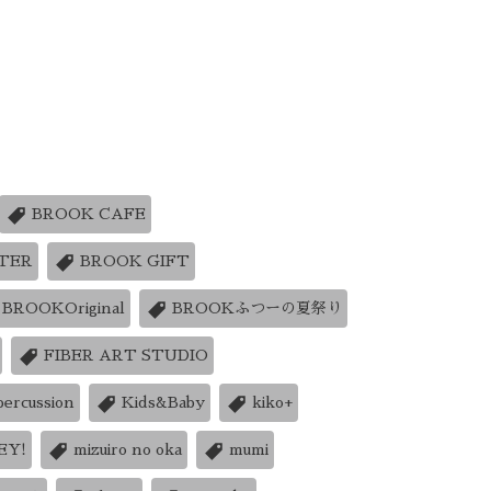
BROOK CAFE
TER
BROOK GIFT
BROOKOriginal
BROOKふつーの夏祭り
FIBER ART STUDIO
percussion
Kids&Baby
kiko+
EY!
mizuiro no oka
mumi