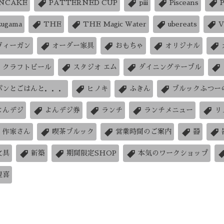
NCAKE
PATTERNED CUP
piii
Pisceans
zugama
THE
THE Magic Water
ubereats
V
ヴィーガン
オーダー家具
おもちゃ
オリジナル
クラフトビール
スタジオ エム
ダイニングテーブル
パンとごはんと．．．
ヒノキ
ふきん
ブルックふつー
よんデジ
よんデジ券
ランチ
ランチメニュー
リ
作家さん
喫茶ブルック
営業時間のご案内
器
文具
新築
期間限定SHOP
本気のワークショップ
豊喜