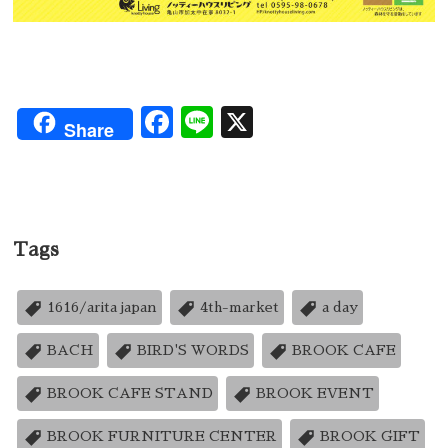
Facebook
Line
X
Share
Tags
1616/arita japan
4th-market
a day
BACH
BIRD'S WORDS
BROOK CAFE
BROOK CAFE STAND
BROOK EVENT
BROOK FURNITURE CENTER
BROOK GIFT