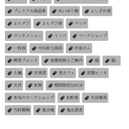
プレミアム商品券
めいぼく椀
よしざわ窯
よんデジ
よんデジ券
ランチ
ランチメニュー
リノベ
ワークショップ
一枚板
中川政七商店
作家さん
喫茶ブルック
営業時間のご案内
器
器、
土鍋
圭秀窯
夜カフェ
尾鷲ヒノキ
文具
新築
期間限定SHOP
本気のワークショップ
松野屋
生活雑貨
竹政製陶
萬古焼
鬼丸豊喜