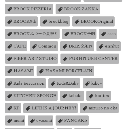
BROOK PIZZERIA
BROOK ZAKKA
BROOK9th
brookblog
BROOKOriginal
BROOKふつーの夏祭り
BROOK予約
caco
CAFE
Common
DRESSSEN
ennhut
FIBER ART STUDIO
FURNITURE CENTER
HASAMI
HASAMI PORCELAIN
Kids percussion
Kids&Baby
kiko+
KITCHEN SPONGE
kobako
kontex
KP
LIFE IS A JOURNEY!
mizuiro no oka
mumi
oyasumi
PANCAKE