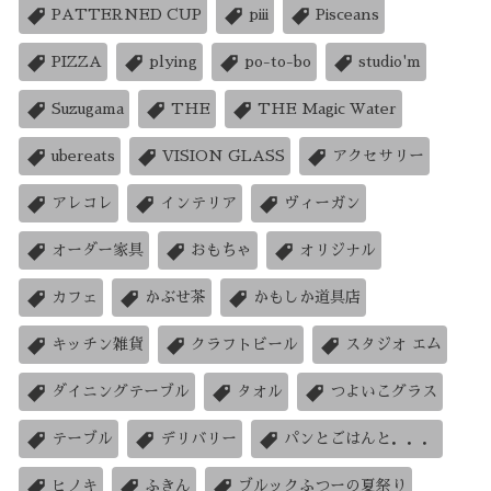
PATTERNED CUP
piii
Pisceans
PIZZA
plying
po-to-bo
studio'm
Suzugama
THE
THE Magic Water
ubereats
VISION GLASS
アクセサリー
アレコレ
インテリア
ヴィーガン
オーダー家具
おもちゃ
オリジナル
カフェ
かぶせ茶
かもしか道具店
キッチン雑貨
クラフトビール
スタジオ エム
ダイニングテーブル
タオル
つよいこグラス
テーブル
デリバリー
パンとごはんと．．．
ヒノキ
ふきん
ブルックふつーの夏祭り